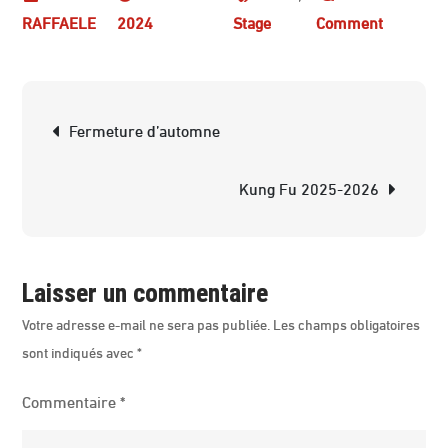
on
2024
Stage
Comment
Stage
de
Novembr
Navigation
Fermeture d’automne
de
l’article
Kung Fu 2025-2026
Laisser un commentaire
Votre adresse e-mail ne sera pas publiée.
Les champs obligatoires
sont indiqués avec
*
Commentaire
*