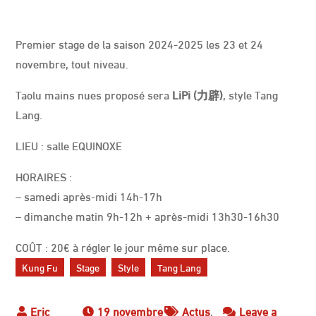
Premier stage de la saison 2024-2025 les 23 et 24
novembre, tout niveau.
Taolu mains nues proposé sera
LiPi (力辟)
, style Tang
Lang.
LIEU : salle EQUINOXE
HORAIRES :
– samedi après-midi 14h-17h
– dimanche matin 9h-12h + après-midi 13h30-16h30
COÛT : 20€ à régler le jour même sur place.
Kung Fu
Stage
Style
Tang Lang
19 novembre
Actus
,
Leave a