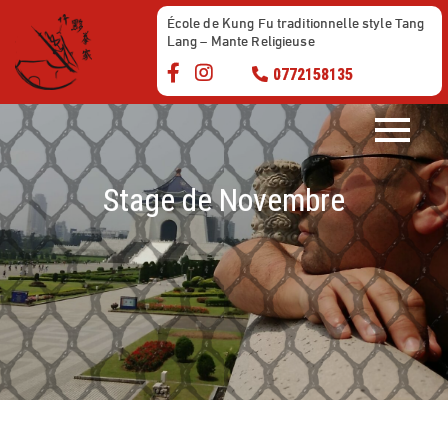
Skip
École de Kung Fu traditionnelle style Tang
to
Lang – Mante Religieuse
content
0772158135
Stage de Novembre