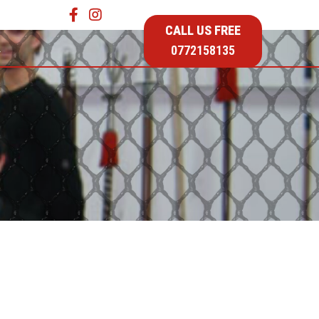
CALL US FREE
…
0772158135