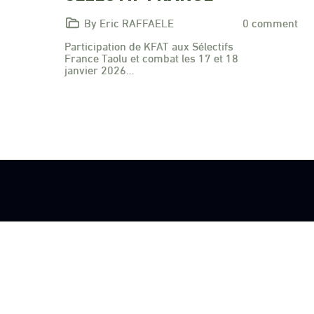
By Eric RAFFAELE
0 comment
Participation de KFAT aux Sélectifs
France Taolu et combat les 17 et 18
janvier 2026…