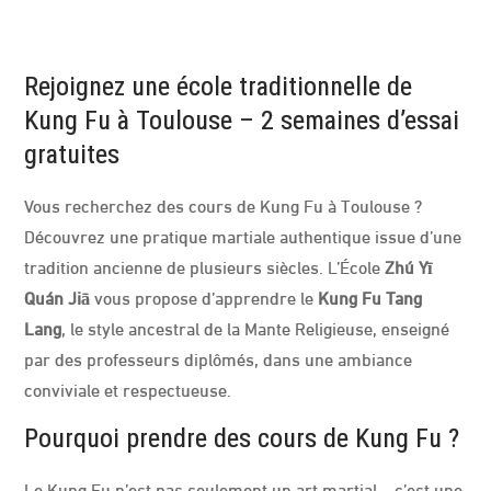
S
D
E
K
U
N
Rejoignez une école traditionnelle de
G
F
U
Kung Fu à Toulouse – 2 semaines d’essai
À
T
gratuites
O
U
L
O
Vous recherchez des cours de Kung Fu à Toulouse ?
U
S
Découvrez une pratique martiale authentique issue d’une
E
?
D
tradition ancienne de plusieurs siècles. L’École
Zhú Yī
É
C
Quán Jiā
vous propose d’apprendre le
Kung Fu Tang
O
U
Lang
, le style ancestral de la Mante Religieuse, enseigné
V
R
E
par des professeurs diplômés, dans une ambiance
Z
U
conviviale et respectueuse.
N
E
P
R
Pourquoi prendre des cours de Kung Fu ?
A
T
I
Q
Le Kung Fu n’est pas seulement un art martial – c’est une