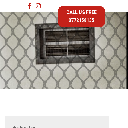
CALL US FREE
…
0772158135
Rechercher