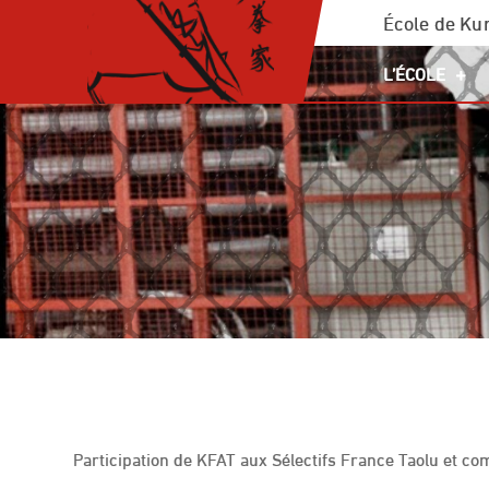
Skip
École de Kun
to
L’ÉCOLE
content
Participation de KFAT aux Sélectifs France Taolu et com