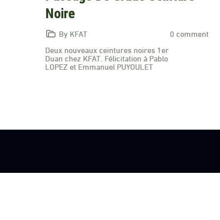
Noire
By KFAT
0 comment
Deux nouveaux ceintures noires 1er
Duan chez KFAT. Félicitation à Pablo
LOPEZ et Emmanuel PUYOULET