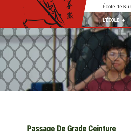
Skip
École de Kun
to
L’ÉCOLE
content
Passage De Grade Ceinture