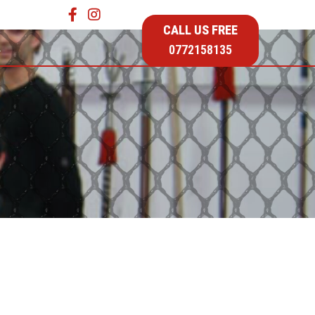
CALL US FREE
…
0772158135