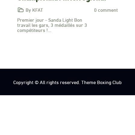
By KFAT
0 comment
Premier jour - Sanda Light Bon
travail les gars, 3 médaillés sur 3
compétiteurs !…
Copyright © All rights reserved. Theme Boxing Club