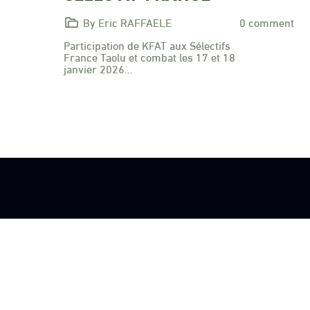
By Eric RAFFAELE
0 comment
Participation de KFAT aux Sélectifs
France Taolu et combat les 17 et 18
janvier 2026…