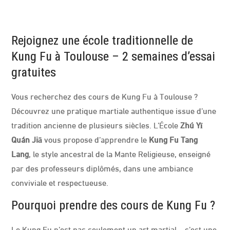
S
D
E
K
U
N
Rejoignez une école traditionnelle de
G
F
U
Kung Fu à Toulouse – 2 semaines d’essai
À
T
gratuites
O
U
L
O
Vous recherchez des cours de Kung Fu à Toulouse ?
U
S
Découvrez une pratique martiale authentique issue d’une
E
?
D
tradition ancienne de plusieurs siècles. L’École
Zhú Yī
É
C
Quán Jiā
vous propose d’apprendre le
Kung Fu Tang
O
U
Lang
, le style ancestral de la Mante Religieuse, enseigné
V
R
E
par des professeurs diplômés, dans une ambiance
Z
U
conviviale et respectueuse.
N
E
P
R
Pourquoi prendre des cours de Kung Fu ?
A
T
I
Q
Le Kung Fu n’est pas seulement un art martial – c’est une