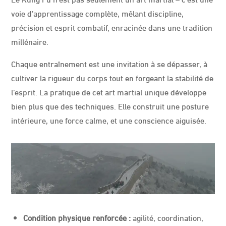
U
E
voie d’apprentissage complète, mêlant discipline,
M
A
précision et esprit combatif, enracinée dans une tradition
R
T
I
millénaire.
A
L
E
Chaque entraînement est une invitation à se dépasser, à
A
U
T
cultiver la rigueur du corps tout en forgeant la stabilité de
H
E
l’esprit. La pratique de cet art martial unique développe
N
T
bien plus que des techniques. Elle construit une posture
I
Q
U
intérieure, une force calme, et une conscience aiguisée.
E
I
S
S
U
E
…
Condition physique renforcée :
agilité, coordination,